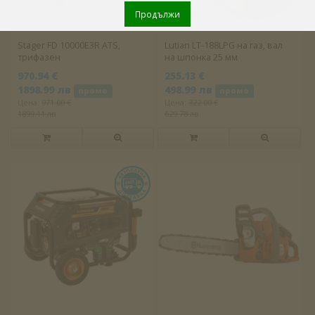
Продължи
Stager FD 10000E3R ATS,
Lutian LT-188LPG на газ, вал
трифазен
на шпонка 25 мм
970.94 €
255.13 €
1898.99 лв
498.99 лв
промо
промо
Цена:
971.00 €
Цена:
322.00 €
1899.11 лв
629.78 лв