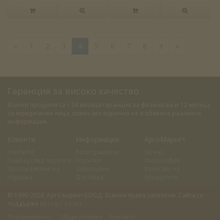
«
1
2
3
4
5
6
7
8
9
»
Гаранция за високо качество
Всички продукти са с 24 месеца гаранция за физически и 12 месеца
за юридически лица, освен ако изрично не е обявена различна
информация.
Клиенти
Информация
АргоМаркет
Контакти
Регистрация и
За нас
Помощ след поръчка
поръчки
Философия
Проследяване на
Заплащане
Качество на
поръчка
Доставка
продуктите
© 1999-2026. Арго маркет ЕООД. Всички права запазени. Сайта се
поддържа от
Logic As Art
.
Поверителност
Общи условия
Контакти