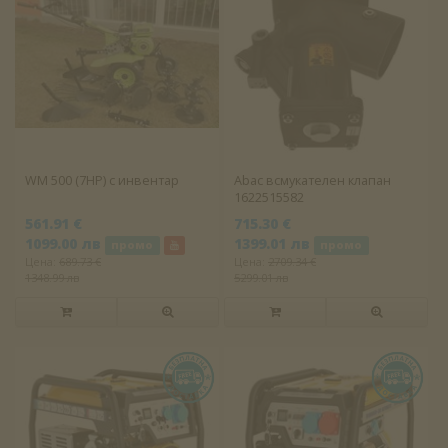
WM 500 (7HP) с инвентар
Abac всмукателен клапан
1622515582
561.91 €
715.30 €
1099.00 лв
1399.01 лв
промо
промо
Цена:
689.73 €
Цена:
2709.34 €
1348.99 лв
5299.01 лв