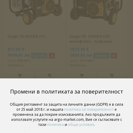
Stager FD 6500ER ATS
Stager FD 10000ER-E3R
монофазен - трифазен
817.56 €
1073.20 €
1599.01 лв
2099.00 лв
промо
промо
Цена:
818.00 €
Цена:
1074.00 €
1599.87 лв
2100.56 лв
Промени в политиката за поверителност
Общия регламент за защита на личните данни (GDPR) е в сила
от 25 май 2018 г. и нашата
политика за поверителност
е
променена за да покрие изискванията. Ако продължите да
използвате услугите на argo-market.com, Вие се съгласявате с
тази
политика
и
общи условия
.