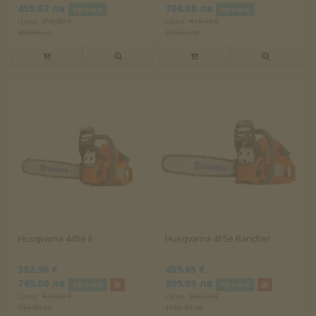
459.62 лв
704.08 лв
промо
промо
Цена:
250.00 €
Цена:
416.00 €
488.96 лв
813.63 лв
Husqvarna 445e II
Husqvarna 455e Rancher
382.96 €
459.65 €
749.00 лв
899.00 лв
промо
промо
Цена:
478.00 €
Цена:
596.00 €
934.89 лв
1165.67 лв