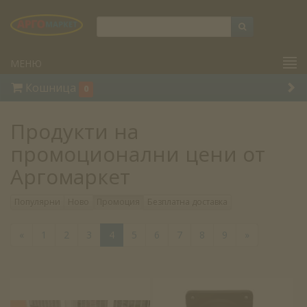
МЕНЮ
Кошница
0
Продукти на
промоционални цени от
Аргомаркет
Популярни
Ново
Промоция
Безплатна доставка
«
1
2
3
4
5
6
7
8
9
»