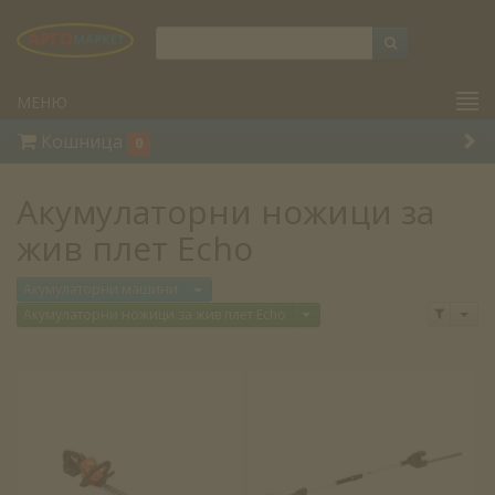
МЕНЮ
Кошница
0
Акумулаторни ножици за
жив плет Echo
Отвори меню
Акумулаторни машини
Отв
Отвори меню
Акумулаторни ножици за жив плет Echo