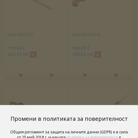
Echo DHC-310
Echo DHCA-310
119.00 €
169.00 €
232.74 лв
330.54 лв
Промени в политиката за поверителност
Общия регламент за защита на личните данни (GDPR) е в сила
от 25 май 2018 г. и нашата
политика за поверителност
е