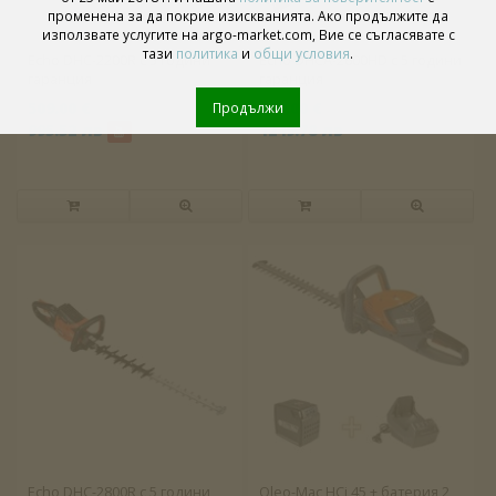
променена за да покрие изискванията. Ако продължите да
използвате услугите на argo-market.com, Вие се съгласявате с
тази
политика
и
общи условия
.
Echo DHC-2200R с 5 години
Echo DHCA-2600HD с 5 години
гаранция
гаранция
509.00 €
639.00 €
Продължи
995.52 лв
1249.78 лв
Echo DHC-2800R с 5 години
Oleo-Mac HCi 45 + батерия 2