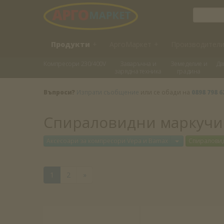
Продукти
+
АргоМаркет
+
Производител
Kомпресори 230/400V
Заваръчна и
Земеделие и
Дв
зарядна техника
градина
Въпроси?
Изпрати съобщение
или се обади на
0898 798 6
Спираловидни маркучи
Отвори меню
Аксесоари за компресори Vepa и Bamax
Спиралови
1
2
»