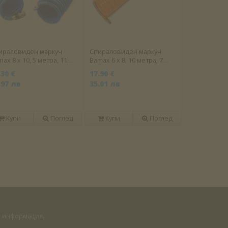
ираловиден маркуч
Спираловиден маркуч
ax 8 х 10, 5 метра, 11
Bamax 6 х 8, 10 метра, 7
ра
бара
.30 €
17.90 €
.97 лв
35.01 лв
Купи
Поглед
Купи
Поглед
на информация.