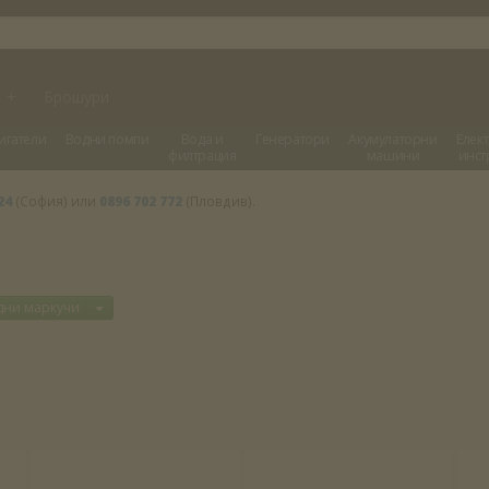
и
+
Брошури
игатели
Водни помпи
Вода и
Генератори
Акумулаторни
Елек
филтрация
машини
инст
24
(София) или
0896 702 772
(Пловдив).
Отвори меню
дни маркучи