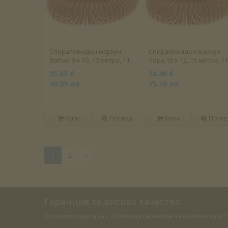
Спираловиден маркуч
Спираловиден маркуч
Bamax 8 х 10, 10 метра, 11
Vepa 10 х 12, 15 метра, 11
бара
бара
25.05 €
38.40 €
48.99 лв
75.10 лв
Купи
Поглед
Купи
Погле
1
2
»
Гаранция за високо качество
Всички продукти са с 24 месеца гаранция за физически и