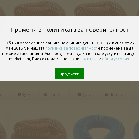
Промени в политиката за поверителност
Общия регламент за защита на личните данни (GDPR) е в сила от 25
май 2018 г. и нашата
политика за поверителност
е променена за да
покрие изискванията. Ако продължите да използвате услугите на argo-
Vepa спираловиден
Vepa спираловиден
Ve
market.com, Вие се съгласявате с тази
политика
и
общи условия
.
маркуч 10 х 8, 15 метра
маркуч 8 х 6, 15 метра
мар
30.70 €
25.10 €
17
60.04 лв
49.09 лв
35
Продължи
д
Купи
Поглед
Купи
Поглед