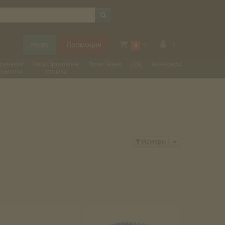
Ново
Промоция
+
+
0
трически
Лека строителна
Почистване
ОВК
Аксесоари
рументи
техника
Отвори меню
Намери