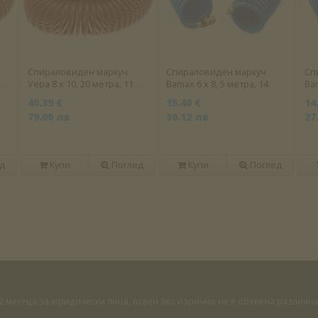
Спираловиден маркуч
Спираловиден маркуч
Сп
Vepa 8 х 10, 20 метра, 11
Bamax 6 х 8, 5 метра, 14
Bam
бара
бара
ба
40.39 €
15.40 €
14
79.00 лв
30.12 лв
27
д
Купи
Поглед
Купи
Поглед
 12 месеца за юридически лица, освен ако изрично не е обявена различ