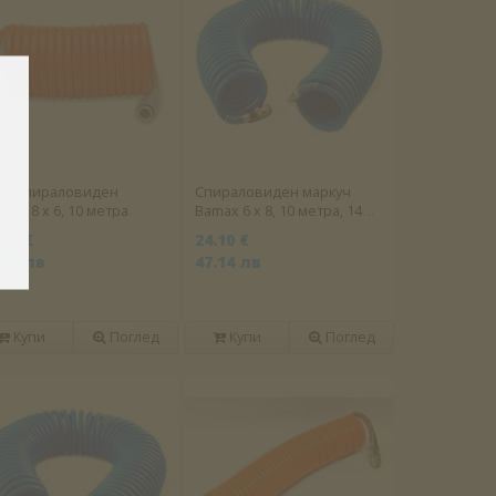
pa спираловиден
Спираловиден маркуч
куч 8 х 6, 10 метра
Bamax 6 х 8, 10 метра, 14
бара
.90 €
24.10 €
.01 лв
47.14 лв
Купи
Поглед
Купи
Поглед