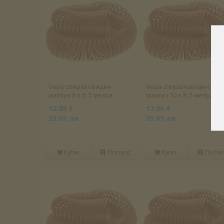
Vepa спираловиден
Vepa спираловиден
маркуч 8 х 6, 5 метра
маркуч 10 х 8, 5 метра
12.80 €
17.90 €
25.03 лв
35.01 лв
Купи
Поглед
Купи
Погле