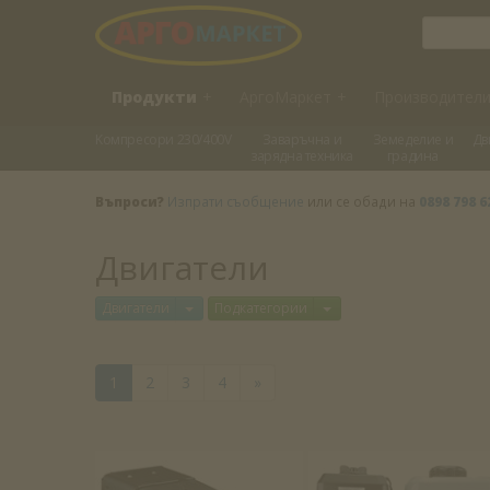
Продукти
+
АргоМаркет
+
Производител
Kомпресори 230/400V
Заваръчна и
Земеделие и
Дв
зарядна техника
градина
Въпроси?
Изпрати съобщение
или се обади на
0898 798 6
Двигатели
Отвори меню
Отвори меню
Двигатели
Подкатегории
1
2
3
4
»