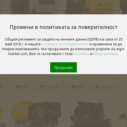
Промени в политиката за поверителност
Общия регламент за защита на личните данни (GDPR) е в сила от 25
май 2018 г. и нашата
политика за поверителност
е променена за да
покрие изискванията. Ако продължите да използвате услугите на argo-
Zongshen GB200, вал на
Firman SPE 200R със
Fir
market.com, Вие се съгласявате с тази
политика
и
общи условия
.
шпонка 20 мм
съединител
ре
199.00 €
235.00 €
30
389.21 лв
459.62 лв
58
Продължи
д
Купи
Поглед
Купи
Поглед