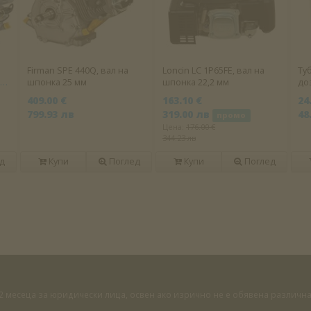
Firman SPE 440Q, вал на
Loncin LC 1P65FE, вал на
Туб
25
шпонка 25 мм
шпонка 22,2 мм
до
409.00 €
163.10 €
24
799.93 лв
319.00 лв
48
промо
Цена:
176.00 €
344.23 лв
д
Купи
Поглед
Купи
Поглед
 12 месеца за юридически лица, освен ако изрично не е обявена различ