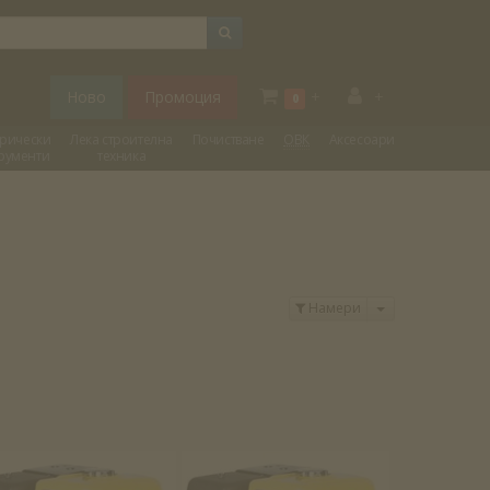
Ново
Промоция
+
+
0
трически
Лека строителна
Почистване
ОВК
Аксесоари
рументи
техника
Отвори меню
Намери