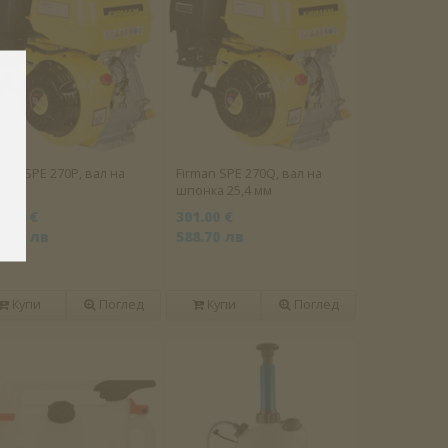
man SPE 270P, вал на
Firman SPE 270Q, вал на
зба
шпонка 25,4 мм
1.00 €
301.00 €
8.70 лв
588.70 лв
Купи
Поглед
Купи
Поглед