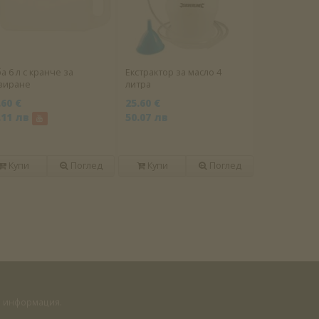
а 6 л с кранче за
Екстрактор за масло 4
зиране
литра
.60 €
25.60 €
.11 лв
50.07 лв
Купи
Поглед
Купи
Поглед
на информация.