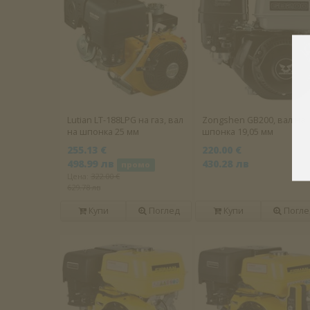
Lutian LT-188LPG на газ, вал
Zongshen GB200, вал на
на шпонка 25 мм
шпонка 19,05 мм
255.13 €
220.00 €
498.99 лв
430.28 лв
промо
Цена:
322.00 €
629.78 лв
Купи
Поглед
Купи
Погле