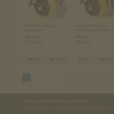
Firman SPE 270R със
Firman SPE 390EQ, ел,
съединител
стартер, вал на шпонка 
мм
409.00 €
403.00 €
799.93 лв
788.20 лв
Купи
Поглед
Купи
Погле
1
2
3
4
»
Гаранция за високо качество
Всички продукти са с 24 месеца гаранция за физически и