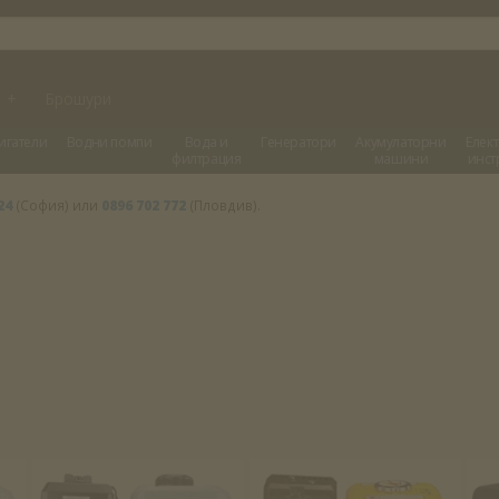
и
+
Брошури
игатели
Водни помпи
Вода и
Генератори
Акумулаторни
Елек
филтрация
машини
инст
24
(София) или
0896 702 772
(Пловдив).