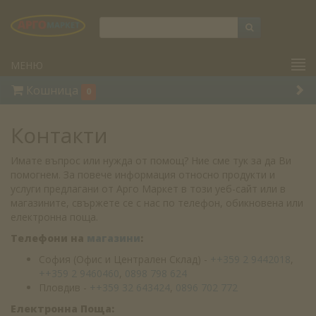
МЕНЮ
Кошница
0
Контакти
Имате въпрос или нужда от помощ? Ние сме тук за да Ви
помогнем. За повече информация относно продукти и
услуги предлагани от Арго Маркет в този уеб-сайт или в
магазините, свържете се с нас по телефон, обикновена или
електронна поща.
Телефони на
магазини
:
София (Офис и Централен Склад) -
++359 2 9442018
,
++359 2 9460460
,
0898 798 624
Пловдив -
++359 32 643424
,
0896 702 772
Електронна Поща: