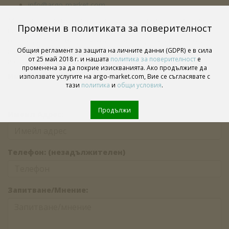
info@argo-market.com
Моля попълнете полетата по-долу. Детайлно описание ще
Промени в политиката за поверителност
ни даде възможност да Ви отговорим с бърз и точен
отговор. Информацията която ни предоставяте ще бъде
използвана само за контакт относно запитването и не се
Общия регламент за защита на личните данни (GDPR) е в сила
от 25 май 2018 г. и нашата
политика за поверителност
е
използва с други цели.
променена за да покрие изискванията. Ако продължите да
Име:
използвате услугите на argo-market.com, Вие се съгласявате с
тази
политика
и
общи условия
.
Продължи
Имейл Адрес:
Телефон: (незадължителен)
Запитване/Мнение: