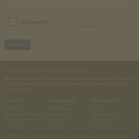
Изпрати
Гаранция за високо качество
Всички продукти са с 24 месеца гаранция за физически и 12 месеца
за юридически лица, освен ако изрично не е обявена различна
информация.
Клиенти
Информация
АргоМаркет
Контакти
Регистрация и
За нас
Помощ след поръчка
поръчки
Философия
Проследяване на
Заплащане
Качество на
поръчка
Доставка
продуктите
© 1999-2026. Арго маркет ЕООД. Всички права запазени. Сайта се