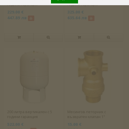
години гаранция
години гаранция
229.00 €
325.00 €
447.89 лв
635.64 лв
200 литра вертикален с 5
Месингов петорник с
години гаранция
възвратен клапан 1"
522.00 €
15.00 €