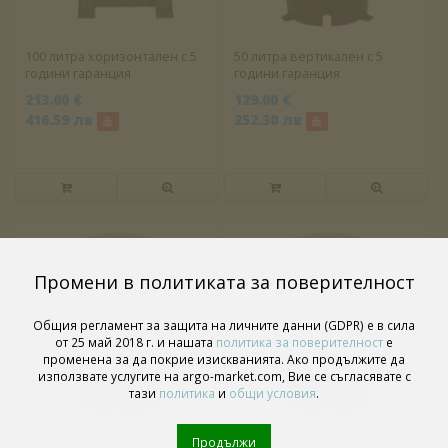
100 литра хоризонтален с 5
50 литра вертикален с 5
години гаранция
години гаранция
213.00 €
129.00 €
416.59 лв
252.30 лв
Промени в политиката за поверителност
Общия регламент за защита на личните данни (GDPR) е в сила
от 25 май 2018 г. и нашата
политика за поверителност
е
променена за да покрие изискванията. Ако продължите да
използвате услугите на argo-market.com, Вие се съгласявате с
тази
политика
и
общи условия
.
Продължи
100 литра вертикален с 5
150 литра вертикален с 5