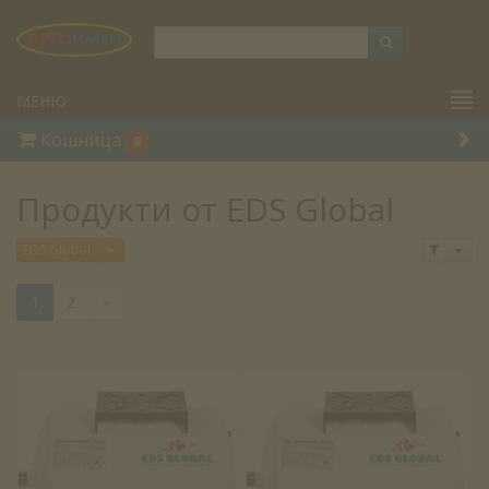
МЕНЮ
Кошница
0
Продукти от EDS Global
Отв
Отвори меню
EDS Global
1
2
»