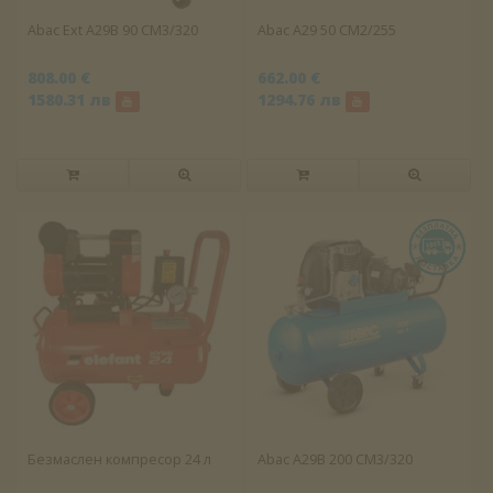
Abac Ext A29B 90 CM3/320
Abac A29 50 CM2/255
808.00 €
662.00 €
1580.31 лв
1294.76 лв
Безмаслен компресор 24 л
Abac A29B 200 CM3/320