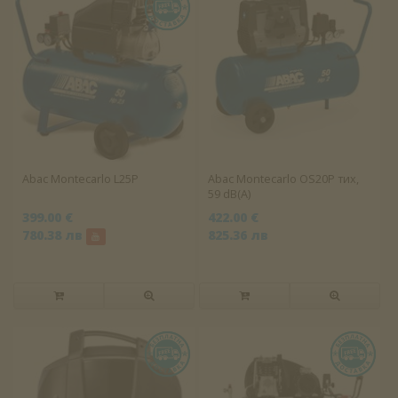
Abac Montecarlo L25P
Abac Montecarlo OS20P тих,
59 dB(A)
399.00 €
422.00 €
780.38 лв
825.36 лв