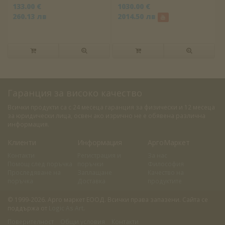
133.00 €
1030.00 €
260.13 лв
2014.50 лв
Гаранция за високо качество
Всички продукти са с 24 месеца гаранция за физически и 12 месеца
за юридически лица, освен ако изрично не е обявена различна
информация.
Клиенти
Информация
АргоМаркет
Контакти
Регистрация и
За нас
Помощ след поръчка
поръчки
Философия
Проследяване на
Заплащане
Качество на
поръчка
Доставка
продуктите
© 1999-2026. Арго маркет ЕООД. Всички права запазени. Сайта се
поддържа от
Logic As Art
.
Поверителност
Общи условия
Контакти