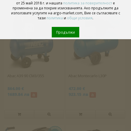
от 25 май 2018 г. и нашата
политика за поверителност
е
променена за да покрие изискванията. Ако продължите да
използвате услугите на argo-market.com, Вие се съгласявате с
тази
политика
и
общи условия
.
Продължи
Abac A39 90 CM3/355
Abac Montecarlo L30P
864.00 €
472.00 €
1689.84 лв
923.15 лв