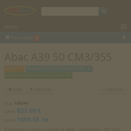
МЕНЮ
Кошница
0
Abac A39 50 CM3/355
Отвори меню
Отвори меню
ABAC
Въздушни бутални компресори
Отвори меню
Бутални компресори Abac, 230 V
Купи
Попитай
«
Обратно
Код:
143241
823.00 €
Цена:
1609.65 лв
Цена:
Въздушен бутален компресор ABAC, монофазен 230 V/50