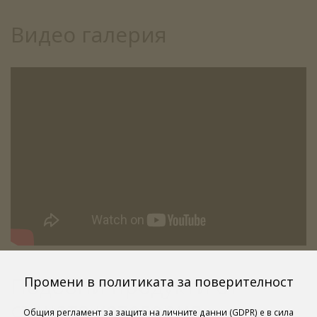
Видео галерия
Подобни продукти от
Промени в политиката за поверителност
същата категория
Общия регламент за защита на личните данни (GDPR) е в сила