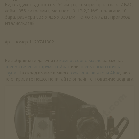
Hz, въздухосъдържател 50 литра, компресорна глава ABAC,
дебит 355 литра/мин, мощност 3 HP(2,2 kW), налягане 10
бара, размери 935 х 425 х 830 мм, тегло 67/72 кг, произход
Италия/Китай.
Арт. номер 1129741302.
Не забравяйте да купите
компресорно масло
за смяна,
пневматичен инструмент Abac
или
пневмоподготвяща
група
. На склад имаме и много
оригинални части Abac
, ако
не откривате нещо, попитайте онлайн, отговаряме веднага.