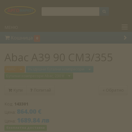
МЕНЮ
Кошница
0
Abac A39 90 CM3/355
Отвори меню
Отвори меню
ABAC
Въздушни бутални компресори
Отвори меню
Бутални компресори Abac, 230 V
Купи
Попитай
«
Обратно
Код:
143301
864.00 €
Цена:
1689.84 лв
Цена:
безплатна доставка