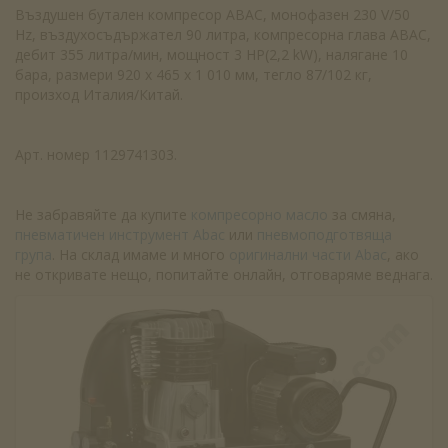
Въздушен бутален компресор ABAC, монофазен 230 V/50
Hz, въздухосъдържател 90 литра, компресорна глава ABAC,
дебит 355 литра/мин, мощност 3 HP(2,2 kW), налягане 10
бара, размери 920 х 465 х 1 010 мм, тегло 87/102 кг,
произход Италия/Китай.
Арт. номер 1129741303.
Не забравяйте да купите
компресорно масло
за смяна,
пневматичен инструмент Abac
или
пневмоподготвяща
група
. На склад имаме и много
оригинални части Abac
, ако
не откривате нещо, попитайте онлайн, отговаряме веднага.