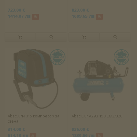
723.00 €
823.00 €
1414.07 лв
1609.65 лв
Abac XPN 015 компресор за
Abac EXP A29B 150 CM3/320
стена
314.00 €
936.00 €
614.13 лв
1830.66 лв