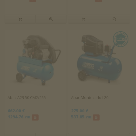
Abac A29 50 CM2/255
Abac Montecarlo L20
662.00 €
275.00 €
1294.76 лв
537.85 лв