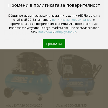
Промени в политиката за поверителност
Общия регламент за защита на личните данни (GDPR) е в сила
от 25 май 2018 г. и нашата
политика за поверителност
е
променена за да покрие изискванията. Ако продължите да
използвате услугите на argo-market.com, Вие се съгласявате с
Подобни продукти от
тази
политика
и
общи условия
.
същата категория
Продължи
Abac EXT A29 90 CM2/250
Abac A39 50 CM3/355