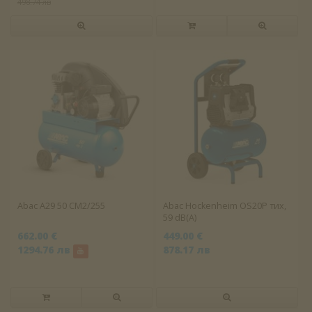
498.74 лв
Abac A29 50 CM2/255
Abac Hockenheim OS20P тих,
59 dB(A)
662.00 €
449.00 €
1294.76 лв
878.17 лв