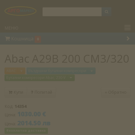
МЕНЮ
Кошница
0
Abac A29B 200 CM3/320
Отвори меню
Отвори меню
ABAC
Въздушни бутални компресори
Отвори меню
Бутални компресори Abac, 230 V
Купи
Попитай
«
Обратно
Код:
14354
1030.00 €
Цена:
2014.50 лв
Цена:
безплатна доставка