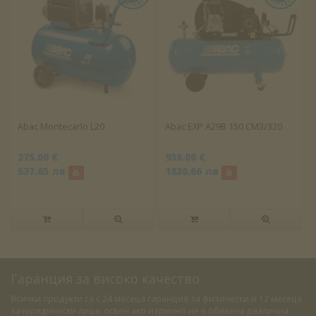
Abac Montecarlo L20
Abac EXP A29B 150 CM3/320
275.00 €
936.00 €
537.85 лв
1830.66 лв
Гаранция за високо качество
Всички продукти са с 24 месеца гаранция за физически и 12 месеца
за юридически лица, освен ако изрично не е обявена различна