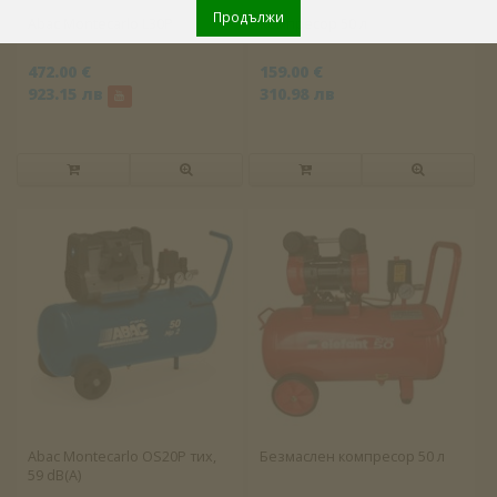
Продължи
Abac Montecarlo L30P
Компресор 50 л
472.00 €
159.00 €
923.15 лв
310.98 лв
Abac Montecarlo OS20P тих,
Безмаслен компресор 50 л
59 dB(A)