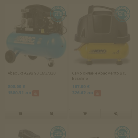
Abac Ext A29B 90 CM3/320
Само онлайн Abac Vento B15
Baseline
808.00 €
167.00 €
1580.31 лв
326.62 лв