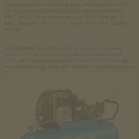
Въздушен бутален компресор ABAC, монофазен 230 V/50
Hz, въздухосъдържател 200 литра, компресорна глава
ABAC, дебит 320 литра/мин, мощност 3 HP, налягане 10
бара, размери 1 500 х 470 х 1 110 мм, тегло 87 кг, произход
Италия.
Не забравяйте да купите
компресорно масло
за смяна,
пневматичен инструмент Abac
или
пневмоподготвяща
група
. На склад имаме и много
оригинални части Abac
, ако
не откривате нещо, попитайте онлайн, отговаряме веднага.