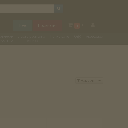
Ново
Промоция
+
+
0
трически
Лека строителна
Почистване
ОВК
Аксесоари
рументи
техника
Отвори меню
Намери