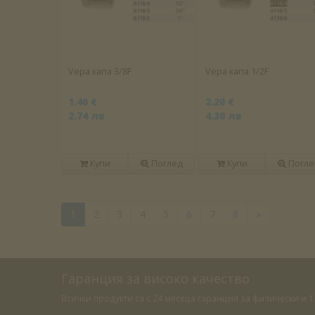
Vepa капа 3/8F
Vepa капа 1/2F
1.40 €
2.20 €
2.74 лв
4.30 лв
Купи
Поглед
Купи
Погле
1
2
3
4
5
6
7
8
»
Гаранция за високо качество
Всички продукти са с 24 месеца гаранция за физически и