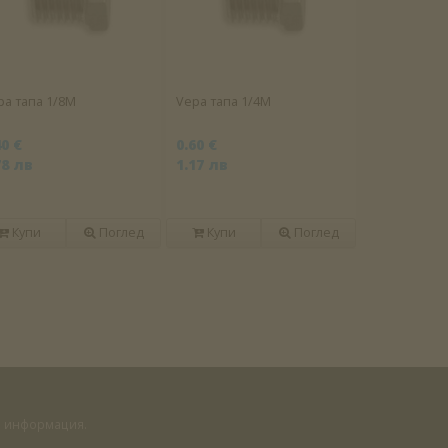
pa тапа 1/8M
Vepa тапа 1/4M
40 €
0.60 €
78 лв
1.17 лв
Купи
Поглед
Купи
Поглед
на информация.