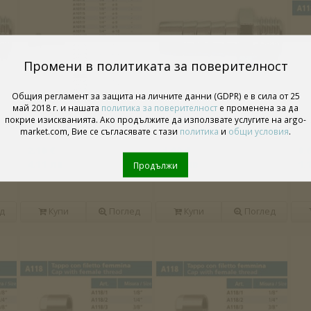
Промени в политиката за поверителност
Общия регламент за защита на личните данни (GDPR) е в сила от 25
май 2018 г. и нашата
политика за поверителност
е променена за да
покрие изискванията. Ако продължите да използвате услугите на argo-
Vepa щуцер за маркуч 16
Vepa щуцер 1/4 ф8
Ve
market.com, Вие се съгласявате с тази
политика
и
общи условия
.
мм, 1/2М
2.10 €
1.00 €
0.
4.11 лв
1.96 лв
1.
Продължи
д
Купи
Поглед
Купи
Поглед