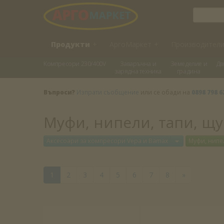
Продукти
+
АргоМаркет
+
Производител
Kомпресори 230/400V
Заваръчна и
Земеделие и
Дв
зарядна техника
градина
Въпроси?
Изпрати съобщение
или се обади на
0898 798 6
Муфи, нипели, тапи, щу
Отвори меню
Аксесоари за компресори Vepa и Bamax
Муфи, нипел
1
2
3
4
5
6
7
8
»