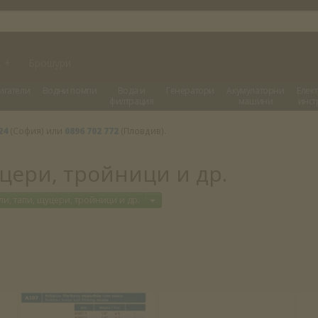
и
+
Брошури
игатели
Водни помпи
Вода и
Генератори
Акумулаторни
Елек
филтрация
машини
инст
24
(София) или
0896 702 772
(Пловдив).
цери, тройници и др.
Отвори меню
и, тапи, щуцери, тройници и др.