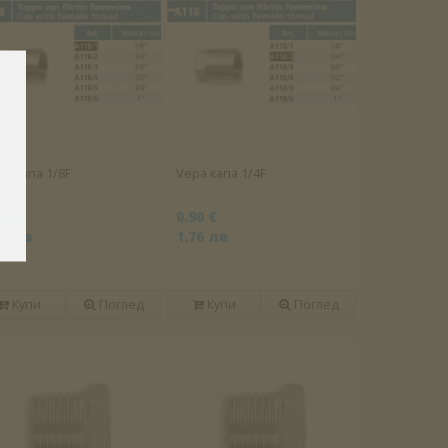
pa капа 1/8F
Vepa капа 1/4F
60 €
0.90 €
17 лв
1.76 лв
Купи
Поглед
Купи
Поглед