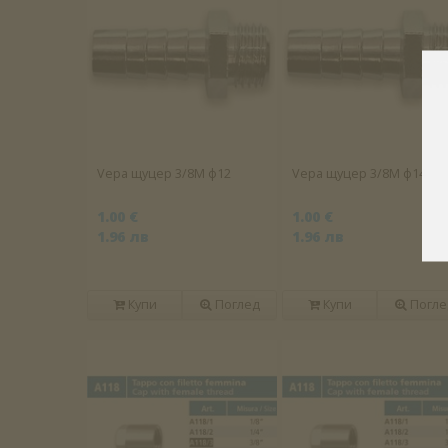
Vepa щуцер 3/8M ф12
Vepa щуцер 3/8M ф14
1.00 €
1.00 €
1.96 лв
1.96 лв
Купи
Поглед
Купи
Погле