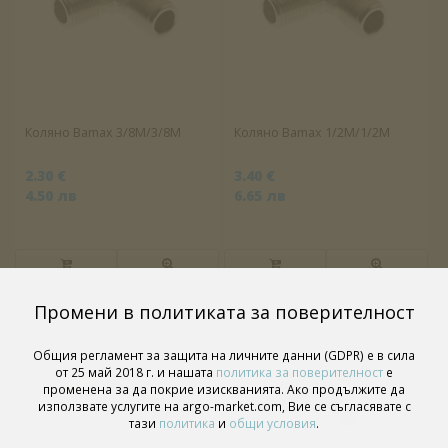
Коляно Bamax 3/8М/3/8М
Коляно Bamax 1/2М/1/2М
2.30 €
3.40 €
4.50 лв
6.65 лв
Промени в политиката за поверителност
Общия регламент за защита на личните данни (GDPR) е в сила
от 25 май 2018 г. и нашата
политика за поверителност
е
променена за да покрие изискванията. Ако продължите да
използвате услугите на argo-market.com, Вие се съгласявате с
тази
политика
и
общи условия
.