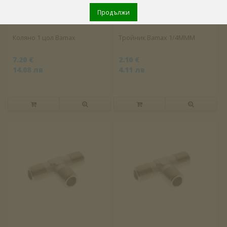
Продължи
Коляно 1 цол Bamax
Тройник Bamax 1/4MMM
7.20 €
2.10 €
14.08 лв
4.11 лв