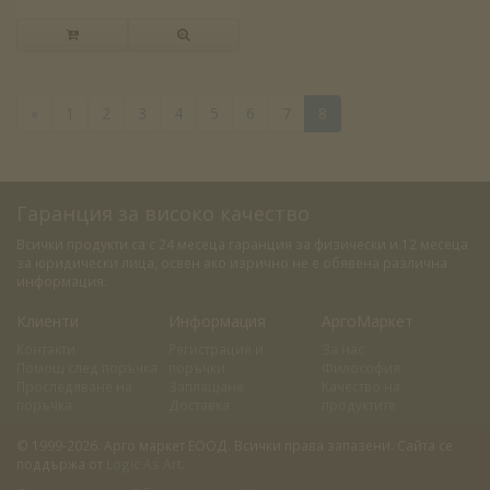
«
1
2
3
4
5
6
7
8
Гаранция за високо качество
Всички продукти са с 24 месеца гаранция за физически и 12 месеца
за юридически лица, освен ако изрично не е обявена различна
информация.
Клиенти
Информация
АргоМаркет
Контакти
Регистрация и
За нас
Помощ след поръчка
поръчки
Философия
Проследяване на
Заплащане
Качество на
поръчка
Доставка
продуктите
© 1999-2026. Арго маркет ЕООД. Всички права запазени. Сайта се
поддържа от
Logic As Art
.