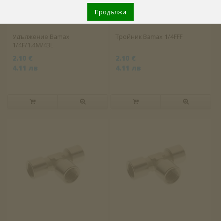
Продължи
Удължение Bamax
Тройник Bamax 1/4FFF
1/4F/1.4M/43L
2.10 €
2.10 €
4.11 лв
4.11 лв