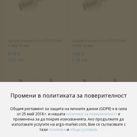
Щуцер външна резба Bamax
Щуцер външна резба Bamax
1/4M/10 мм
1/2M/14 мм
0.70 €
1.50 €
1.37 лв
2.93 лв
Промени в политиката за поверителност
Общия регламент за защита на личните данни (GDPR) е в сила
от 25 май 2018 г. и нашата
политика за поверителност
е
променена за да покрие изискванията. Ако продължите да
използвате услугите на argo-market.com, Вие се съгласявате с
тази
политика
и
общи условия
.