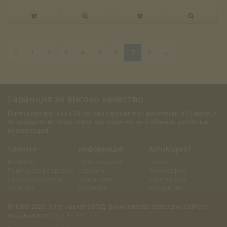
«
1
2
3
4
5
6
7
8
»
Гаранция за високо качество
Всички продукти са с 24 месеца гаранция за физически и 12 месеца
за юридически лица, освен ако изрично не е обявена различна
информация.
Клиенти
Информация
АргоМаркет
Контакти
Регистрация и
За нас
Помощ след поръчка
поръчки
Философия
Проследяване на
Заплащане
Качество на
поръчка
Доставка
продуктите
© 1999-2026. Арго маркет ЕООД. Всички права запазени. Сайта се
поддържа от
Logic As Art
.