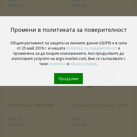
4.69 лв
9.97 лв
Промени в политиката за поверителност
Общия регламент за защита на личните данни (GDPR) е в сила
от 25 май 2018 г. и нашата
политика за поверителност
е
променена за да покрие изискванията. Ако продължите да
използвате услугите на argo-market.com, Вие се съгласявате с
тази
политика
и
общи условия
.
Продължи
Нипел Bamax 1/8М/3/8М
Сферичен кран Bamax 1/4 MF
0.70 €
5.10 €
1.37 лв
9.97 лв