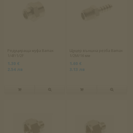
Редуцираща муфа Bamax
Щуцер външна резба Bamax
1/4F/1/2F
1/2M/16 мм
1.30 €
1.60 €
2.54 лв
3.13 лв