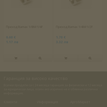
Преход Bamax 1/8M/1/4F
Преход Bamax 1/4M/1/2F
0.60 €
1.70 €
1.17 лв
3.32 лв
Гаранция за високо качество
Всички продукти са с 24 месеца гаранция за физически и 12 месеца
за юридически лица, освен ако изрично не е обявена различна
информация.
Клиенти
Информация
АргоМаркет