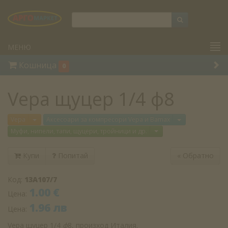
МЕНЮ
Кошница
0
Vepa щуцер 1/4 ф8
Отвори меню
Отвори меню
Vepa
Аксесоари за компресори Vepa и Bamax
Отвори меню
Муфи, нипели, тапи, щуцери, тройници и др.
Купи
Попитай
«
Обратно
Код:
13A107/7
1.00 €
Цена:
1.96 лв
Цена:
Vepa щуцер 1/4
ф
8, произход Италия.