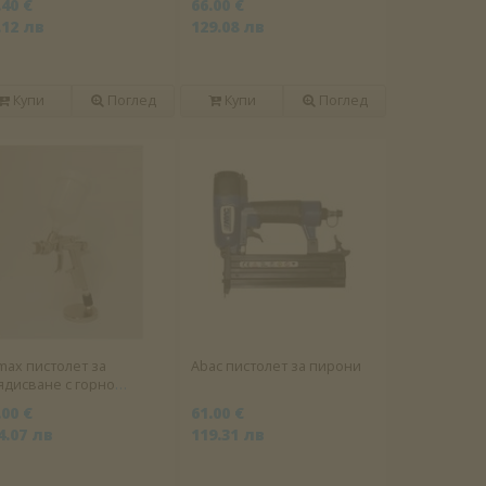
.40 €
66.00 €
.12 лв
129.08 лв
Купи
Поглед
Купи
Поглед
max пистолет за
Abac пистолет за пирони
ядисване с горно
занче
.00 €
61.00 €
4.07 лв
119.31 лв