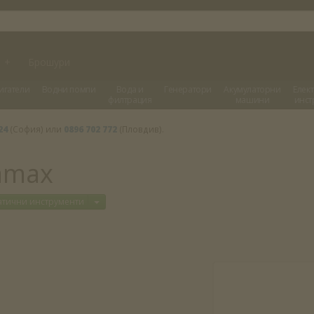
и
+
Брошури
игатели
Водни помпи
Вода и
Генератори
Акумулаторни
Елек
филтрация
машини
инст
24
(София) или
0896 702 772
(Пловдив).
amax
еню
Отвори меню
атични инструменти