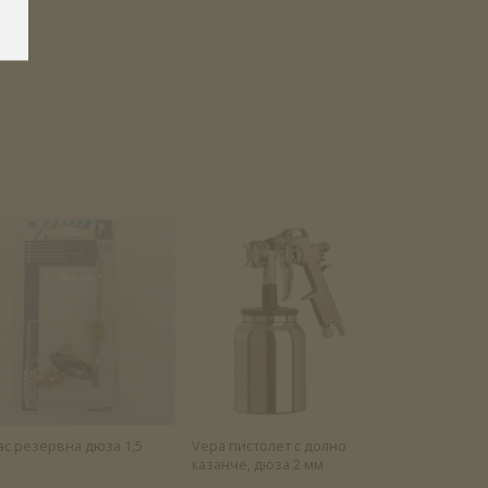
ac резервна дюза 1,5
Vepa пистолет с долно
казанче, дюза 2 мм