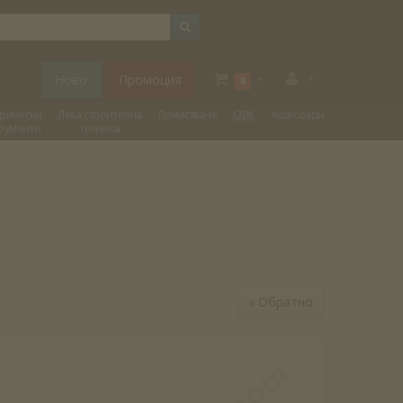
Ново
Промоция
+
+
0
трически
Лека строителна
Почистване
ОВК
Аксесоари
рументи
техника
«
Обратно