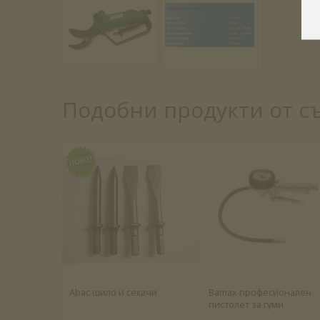
Подобни продукти от с
Abac шило и секачи
Bamax професионален
пистолет за гуми