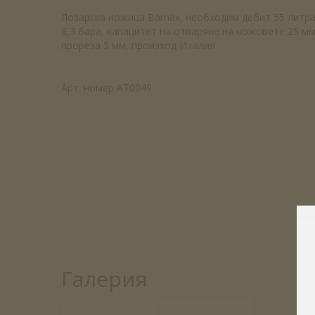
Лозарска ножица Bamax, необходим дебит 55 литра
6,3 бара, капацитет на отваряне на ножовете 25 м
прореза 5 мм, произход Италия.
Арт. номер AT0049.
Галерия