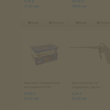
7.70 €
29.70 €
15.06 лв
58.09 лв
Купи
Поглед
Купи
Погле
Комплект пневматични
Abac пистолет за
инструменти 6 бр
обдухване с дълъг
накрайник
20.00 €
5.62 €
39.12 лв
10.99 лв