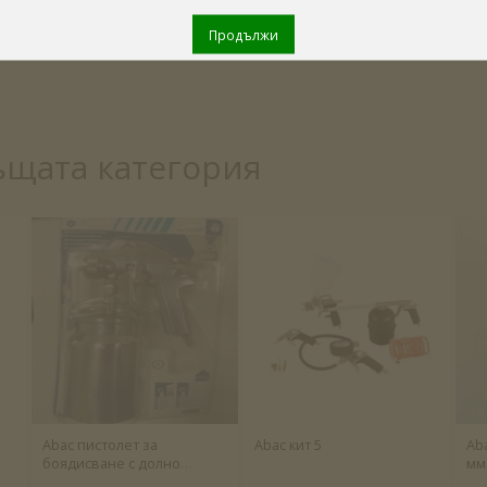
Продължи
ъщата категория
Abac пистолет за
Abac кит 5
Ab
боядисване с долно
мм
казанче