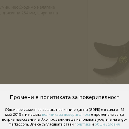
/мин, необходимо налягане
м, дължина 254 мм, ширина на
Промени в политиката за поверителност
Общия регламент за защита на личните данни (GDPR) е в сила от 25
май 2018 г. и нашата
политика за поверителност
е променена за да
покрие изискванията. Ако продължите да използвате услугите на argo-
market.com, Вие се съгласявате с тази
политика
и
общи условия
.