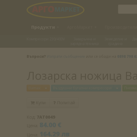
Продукти
+
АргоМаркет
+
Производител
Kомпресори 230/400V
Заваръчна и
Земеделие и
Дв
зарядна техника
градина
Въпроси?
Изпрати съобщение
или се обади на
0898 798 6
Лозарска ножица B
Отвори меню
Отвори м
Bamax
Въздушни бутални компресори
Пневм
Купи
Попитай
Код:
7AT0049
84.00 €
Цена:
164.29 лв
Цена: