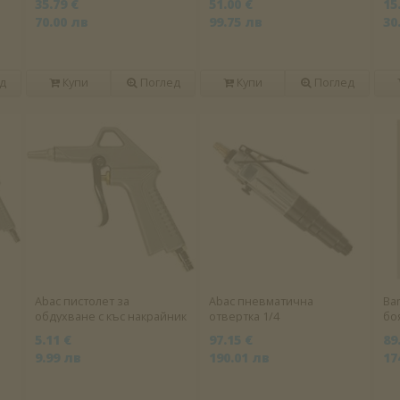
35.79 €
51.00 €
15
70.00 лв
99.75 лв
30
д
Купи
Поглед
Купи
Поглед
Abac пистолет за
Abac пневматична
Ba
обдухване с къс накрайник
отвертка 1/4
бо
ка
5.11 €
97.15 €
89
9.99 лв
190.01 лв
17