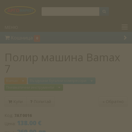
МЕНЮ
Кошница
0
Полир машина Bamax
7
Отвори меню
Отвори меню
Bamax
Въздушни бутални компресори
Отвори меню
Пневматични инструменти
Купи
Попитай
«
Обратно
Код:
7AT0016
138.00 €
Цена:
269.90 лв