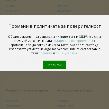
5.10 €
20.50 €
9.97 лв
40.09 лв
Промени в политиката за поверителност
Общия регламент за защита на личните данни (GDPR) е в сила
от 25 май 2018 г. и нашата
политика за поверителност
е
променена за да покрие изискванията. Ако продължите да
използвате услугите на argo-market.com, Вие се съгласявате с
тази
политика
и
общи условия
.
Продължи
Пневматичен ножов трион
Ножица за метал Bamax
92.54 €
79.00 €
180.99 лв
154.51 лв