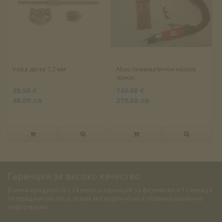
Vepa дюза 1,2 мм
Abac пневматичен ножов
трион
20.50 €
143.00 €
40.09 лв
279.68 лв
Гаранция за високо качество
Всички продукти са с 24 месеца гаранция за физически и 12 месеца
за юридически лица, освен ако изрично не е обявена различна
информация.