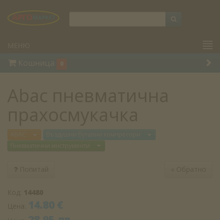
МЕНЮ
Кошница
0
Abac пневматична
прахосмукачка
Отвори меню
Отвори меню
ABAC
Въздушни бутални компресори
Отвори меню
Пневматични инструменти
Попитай
«
Обратно
Код:
14480
14.80 €
Цена:
28.95 лв