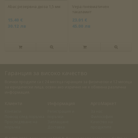
Abac резервна дюза 1,5 мм
Vepa пневматичен
такаламит
15.40 €
23.01 €
30.12 лв
45.00 лв
Гаранция за високо качество
Всички продукти са с 24 месеца гаранция за физически и 12 месеца
за юридически лица, освен ако изрично не е обявена различна
информация.
Клиенти
Информация
АргоМаркет
Контакти
Регистрация и
За нас
Помощ след поръчка
поръчки
Философия
Проследяване на
Заплащане
Качество на
поръчка
Доставка
продуктите