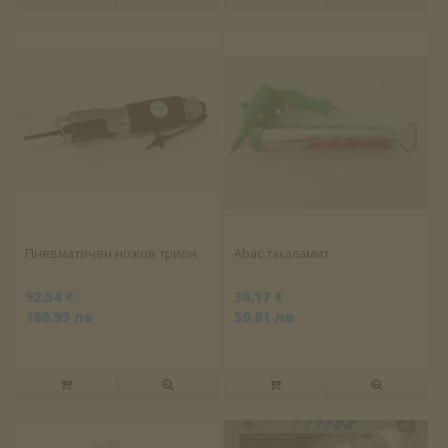
Пневматичен ножов трион
Abac такаламит
92.54 €
30.17 €
180.99 лв
59.01 лв