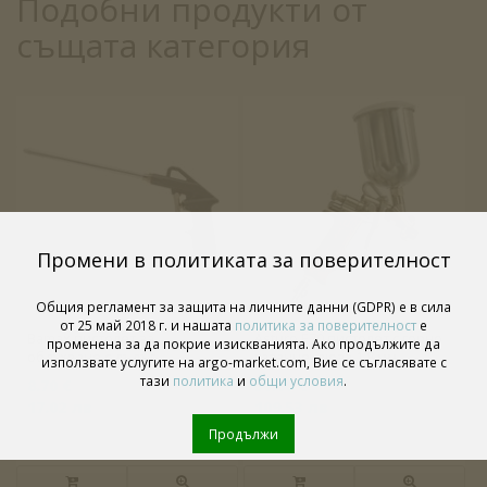
Подобни продукти от
същата категория
Промени в политиката за поверителност
Общия регламент за защита на личните данни (GDPR) е в сила
от 25 май 2018 г. и нашата
политика за поверителност
е
Bamax пистолет за
Asturo E70 пистолет с горно
променена за да покрие изискванията. Ако продължите да
обдухване с дълъг
казанче, дюза 1,8 мм
използвате услугите на argo-market.com, Вие се съгласявате с
накрайник
тази
политика
и
общи условия
.
8.70 €
56.00 €
17.02 лв
109.53 лв
Продължи