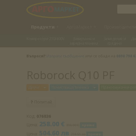
Продукти
+
АргоМаркет
+
Производител
Kомпресори 230/400V
Заваръчна и
Земеделие и
Дв
зарядна техника
градина
Въпроси?
Изпрати съобщение
или се обади на
0898 798 6
Roborock Q10 PF
Отвори меню
Отвори меню
Други
Почистваща техника
Прахосмукачки ро
Попитай
Код:
076836
258.00 €
Цена:
396.00 €
промо
504.60 лв
Цена:
774.51 лв
промо