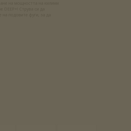
ване на мощността на килими
е DEEP+! Струва си да
 на подовите фуги, за да