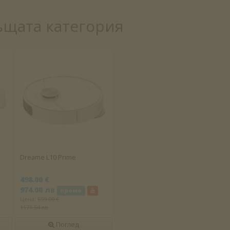
ъщата категория
Dreame L10 Prime
498.00 €
974.00 лв
промо
Цена:
599.00 €
1171.54 лв
Поглед