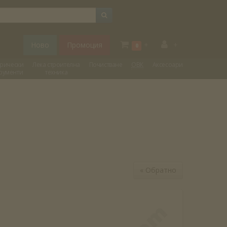
Ново
Промоция
+
+
0
трически
Лека строителна
Почистване
ОВК
Аксесоари
рументи
техника
«
Обратно