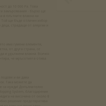
ст до 10 000 Pa. Това
ити замърсявания - бързо ще
ти в плътните влакна на
а. Той ще бъде отличен избор
 деца, страдащи от алергии и
оято има гумени елементи,
етка, от друга страна, се
ада и удължени влакна. Всичко
нтира, че мръсотията отива
 подове и ви дава
ок. Така можете да
е си нужди! Допълнително
Mopping System, благодарение
вдига на височина от около 8
добно решение предотвратява
не на току-що почистени