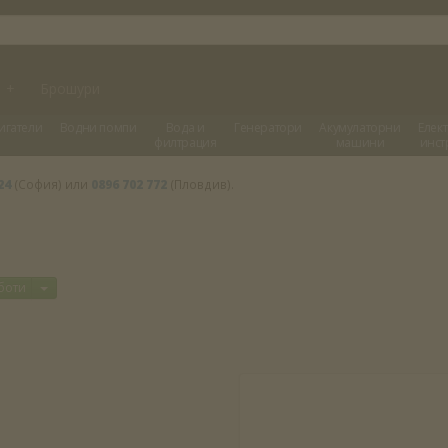
и
+
Брошури
игатели
Водни помпи
Вода и
Генератори
Акумулаторни
Елек
филтрация
машини
инст
24
(София) или
0896 702 772
(Пловдив).
Отвори меню
боти