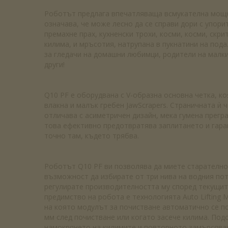
Роботът предлага впечатляваща всмукателна мощно
означава, че може лесно да се справи дори с упор
премахне прах, кухненски трохи, косми, косми, скри
килима, и мръсотия, натрупана в пукнатини на под
за гледачи на домашни любимци, родители на малки
други!
Q10 PF е оборудвана с V-образна основна четка, к
влакна и малък гребен JawScrapers. Страничната ѝ ч
отличава с асиметричен дизайн, мека гумена прегр
това ефективно предотвратява заплитането и гара
точно там, където трябва.
Роботът Q10 PF ви позволява да миете старателно
възможност да избирате от три нива на водния пот
регулирате производителността му според текущит
предимство на робота е технологията Auto Lifting 
на която модулът за почистване автоматично се по
мм след почистване или когато засече килима. По
намокрянето на килимите и повторното замърсява