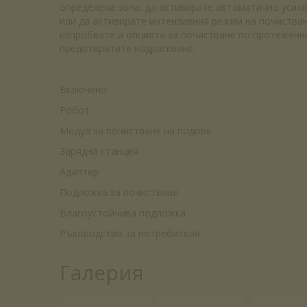
определена зона, да активирате автоматично усил
или да активирате интензивния режим на почистван
изпробвате и опцията за почистване по протежение
предотвратите надраскване.
Включено
Робот
Модул за почистване на подове
Зарядна станция
Адаптер
Подложка за почистване
Влагоустойчива подложка
Ръководство за потребителя
Галерия