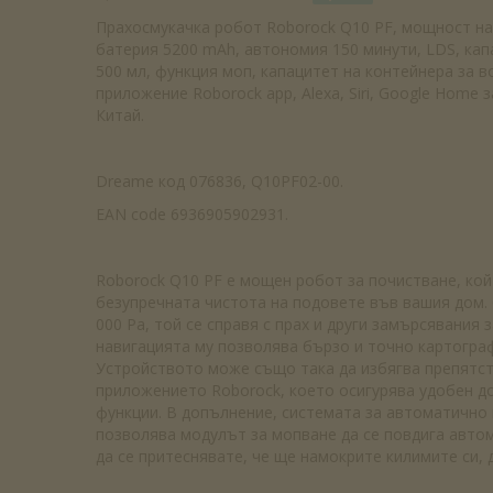
Прахосмукачка робот Roborock Q10 PF, мощност на 
батерия 5200 mAh, автономия 150 минути, LDS, кап
500 мл, функция моп, капацитет на контейнера за в
приложение Roborock app, Alexa, Siri, Google Home з
Китай.
Dreame код 076836, Q10PF02-00.
EAN code 6936905902931.
Roborock Q10 PF е мощен робот за почистване, кой
безупречната чистота на подовете във вашия дом.
000 Pa, той се справя с прах и други замърсявания 
навигацията му позволява бързо и точно картогра
Устройството може също така да избягва препятст
приложението Roborock, което осигурява удобен д
функции. В допълнение, системата за автоматично
позволява модулът за мопване да се повдига автом
да се притеснявате, че ще намокрите килимите си, 