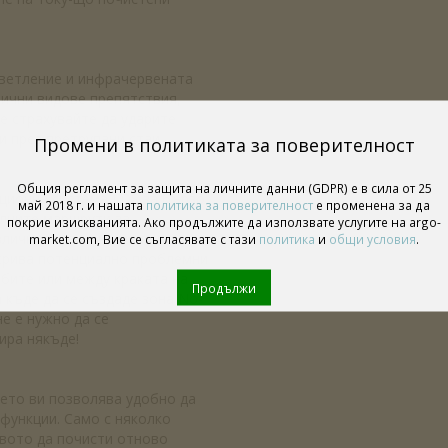
светление и инфрачервената
лични видове препятствия,
се страхувайте да ударите
и през претрупани стаи.
Промени в политиката за поверителност
Общия регламент за защита на личните данни (GDPR) е в сила от 25
ционна система LDS за бързо
май 2018 г. и нашата
политика за поверителност
е променена за да
алните маршрути за
покрие изискванията. Ако продължите да използвате услугите на argo-
лични карти - чудесно и за
market.com, Вие се съгласявате с тази
политика
и
общи условия
.
крива потенциално проблемни
бите или между краката на
Продължи
а къде да се създаде зона No-
е е нужно да се
ира някъде!
ето ви позволява удобно да
функции. Само с няколко
твото да почисти отново