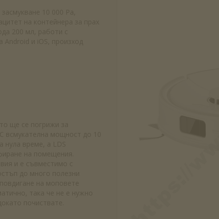
засмукване 10 000 Pa,
ацитет на контейнера за прах
ода 200 мл, работи с
а Android и iOS, произход
то ще се погрижи за
 С всмукателна мощност до 10
за нула време, а LDS
фиране на помещения.
вия и е съвместимо с
остъп до много полезни
 повдигане на моповете
атично, така че не е нужно
докато почиствате.