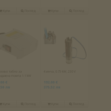
Купи
Поглед
Купи
Поглед
сково табло за
4 инча, 0.75 kW, 230 V
ндажна помпа 1.1 kW
.00 €
192.00 €
.50 лв
375.52 лв
Купи
Поглед
Купи
Поглед