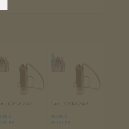
нча, 0,37 kW, 230 V
3 инча, 0,37 kW, 230 V
2.00 €
107.00 €
9.05 лв
209.27 лв