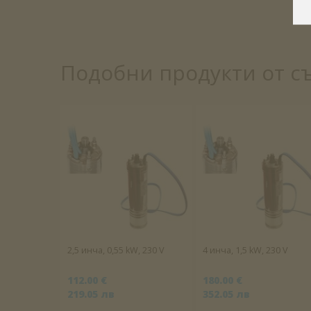
Подобни продукти от с
2,5 инча, 0,55 kW, 230 V
4 инча, 1,5 kW, 230 V
112.00 €
180.00 €
219.05 лв
352.05 лв