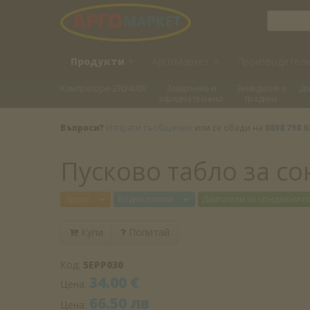
Продукти
+
АргоМаркет
+
Производител
Kомпресори 230/400V
Заваръчна и
Земеделие и
Дв
зарядна техника
градина
Въпроси?
Изпрати съобщение
или се обади на
0898 798 6
Пусково табло за с
Отвори меню
Отвори меню
Други
Водни помпи
Двигатели за сондажни 
Купи
Попитай
Код:
5EPP030
34.00 €
Цена:
66.50 лв
Цена: