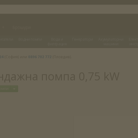
и
+
Брошури
игатели
Водни помпи
Вода и
Генератори
Акумулаторни
Елек
филтрация
машини
инст
24
(София) или
0896 702 772
(Пловдив).
ондажна помпа 0,75 kW
Отвори меню
помпи