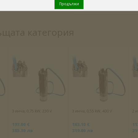
Продължи
ъщата категория
3 инча, 0,75 kW, 230 V
3 инча, 0,55 kW, 400 V
2 и
197.00 €
163.10 €
11
385.30 лв
319.00 лв
21