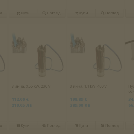
д
Купи
Поглед
Купи
Поглед
3 инча, 0,55 kW, 230 V
3 инча, 1,1 kW, 400 V
Пу
со
112.00 €
198.89 €
34
219.05 лв
389.00 лв
66
д
Купи
Поглед
Купи
Поглед