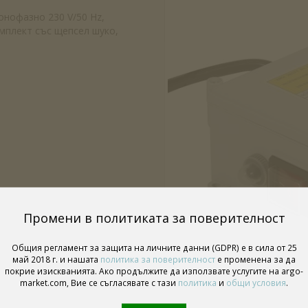
онофазно 230 V/50 Hz,
омплект със щепсел шуко,
Промени в политиката за поверителност
Общия регламент за защита на личните данни (GDPR) е в сила от 25
май 2018 г. и нашата
политика за поверителност
е променена за да
покрие изискванията. Ако продължите да използвате услугите на argo-
market.com, Вие се съгласявате с тази
политика
и
общи условия
.