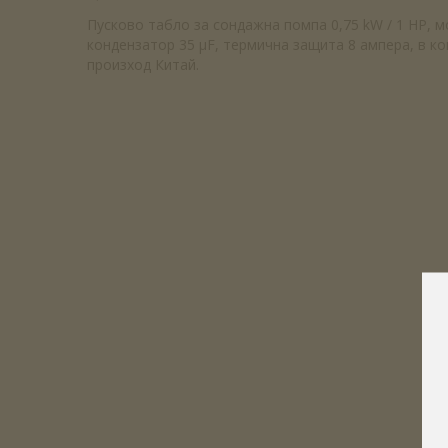
Пусково табло за сондажна помпа 0,75 kW / 1 HP, м
кондензатор 35 µF, термична защита 8 ампера, в к
произход Китай.