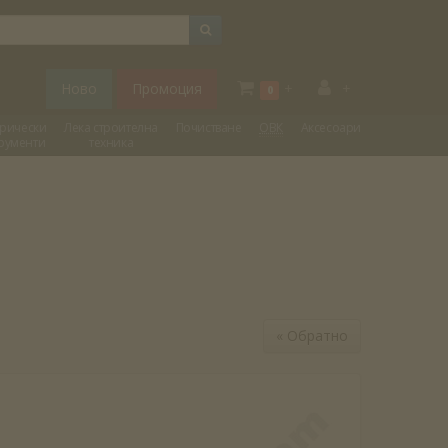
Ново
Промоция
+
+
0
трически
Лека строителна
Почистване
ОВК
Аксесоари
рументи
техника
«
Обратно