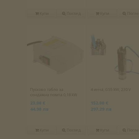
Купи
Поглед
Купи
Погле
Пусково табло за
4 инча, 0.55 kW, 230 V
сондажна помпа 0,18 kW
23.00 €
152.00 €
44.98 лв
297.29 лв
Купи
Поглед
Купи
Погле