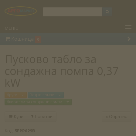
МЕНЮ
Кошница
0
Пусково табло за
сондажна помпа 0,37
kW
Отвори меню
Отвори меню
Други
Водни помпи
Отвори меню
Двигатели за сондажни помпи
Купи
Попитай
«
Обратно
Код:
5EPP029B