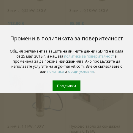
3 инча, 0,55 kW, 230 V
3 инча, 0,18 kW, 230 V
112.00 €
95.00 €
219.05 лв
185.80 лв
Промени в политиката за поверителност
Общия регламент за защита на личните данни (GDPR) е в сила
от 25 май 2018 г. и нашата
политика за поверителност
е
променена за да покрие изискванията. Ако продължите да
използвате услугите на argo-market.com, Вие се съгласявате с
тази
политика
и
общи условия
.
Продължи
3 инча, 1,1 kW, 400 V
Пусково табло за сондажна
помпа 0,18 kW