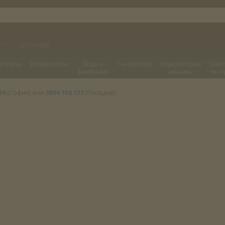
и
+
Брошури
игатели
Водни помпи
Вода и
Генератори
Акумулаторни
Елек
филтрация
машини
инст
24
(София) или
0896 702 772
(Пловдив).
твори меню