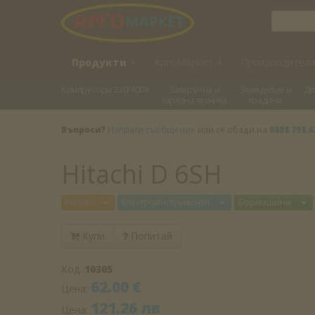
Продукти
+
АргоМаркет
+
Производител
Kомпресори 230/400V
Заваръчна и
Земеделие и
Дв
зарядна техника
градина
Въпроси?
Изпрати съобщение
или се обади на
0898 798 6
Hitachi D 6SH
Отвори меню
Отвори меню
О
Hitachi
Електроинструменти
Бормашини
Купи
Попитай
Код:
10305
62.00 €
Цена:
121.26 лв
Цена: