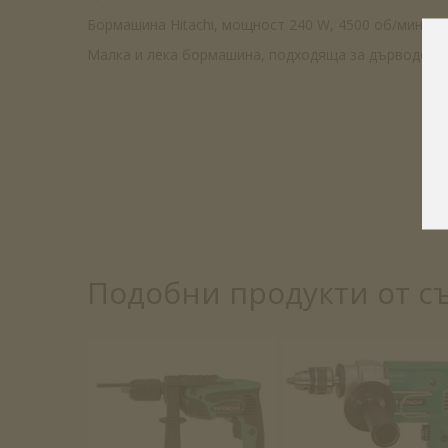
Бормашина Hitachi, мощност 240 W, 4500 об/мин, тег
Малка и лека бормашина, подходяща за дърводелци
Подобни продукти от с