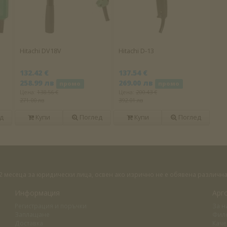
Hitachi DV18V
Hitachi D-13
132.42 €
137.54 €
258.99 лв
269.00 лв
промо
промо
Цена:
138.56 €
Цена:
200.43 €
271.00 лв
392.01 лв
д
Купи
Поглед
Купи
Поглед
 12 месеца за юридически лица, освен ако изрично не е обявена различ
Информация
Арг
Регистрация и поръчки
За н
Заплащане
Фил
Доставка
Каче