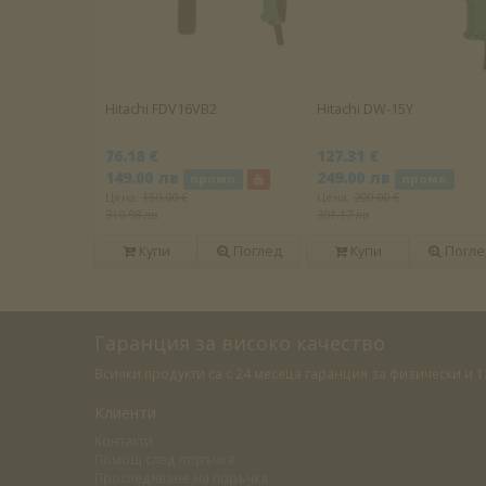
Hitachi FDV16VB2
Hitachi DW-15Y
76.18 €
127.31 €
149.00 лв
249.00 лв
промо
промо
Цена:
159.00 €
Цена:
200.00 €
310.98 лв
391.17 лв
Купи
Поглед
Купи
Погле
Гаранция за високо качество
Всички продукти са с 24 месеца гаранция за физически и
Клиенти
Контакти
Помощ след поръчка
Проследяване на поръчка