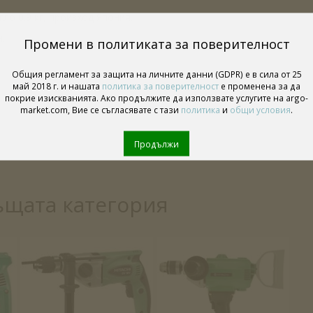
ло 0.9 кг, произход Япония.
.
Промени в политиката за поверителност
Общия регламент за защита на личните данни (GDPR) е в сила от 25
май 2018 г. и нашата
политика за поверителност
е променена за да
покрие изискванията. Ако продължите да използвате услугите на argo-
market.com, Вие се съгласявате с тази
политика
и
общи условия
.
Продължи
ъщата категория