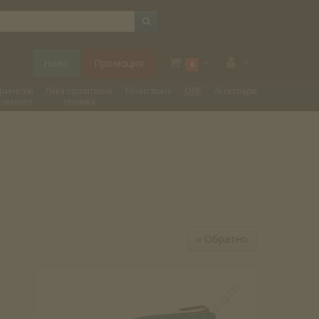
Ново
Промоция
+
+
0
трически
Лека строителна
Почистване
ОВК
Аксесоари
рументи
техника
«
Обратно