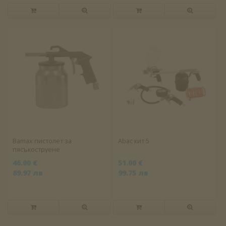
Bamax пистолет за
Abac кит 5
пясъкоструене
46.00 €
51.00 €
89.97 лв
99.75 лв