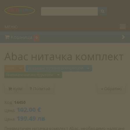
МЕНЮ
Кошница
0
Abac нитачка комплект
Отвори меню
Отвори меню
ABAC
Въздушни бутални компресори
Отвори меню
Пневматични инструменти
Купи
Попитай
«
Обратно
Код:
14450
102.00 €
Цена:
199.49 лв
Цена:
Пневматичен нитачка комплект Abac, необходимо налягане