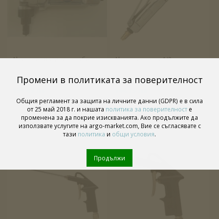
Abac пневматичен кнабер
Abac тресчотка 1/2
Промени в политиката за поверителност
102.00 €
74.00 €
199.49 лв
144.73 лв
Общия регламент за защита на личните данни (GDPR) е в сила
от 25 май 2018 г. и нашата
политика за поверителност
е
променена за да покрие изискванията. Ако продължите да
използвате услугите на argo-market.com, Вие се съгласявате с
тази
политика
и
общи условия
.
Продължи