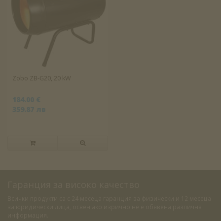
Zobo ZB-G20, 20 kW
184.00 €
359.87 лв
Гаранция за високо качество
Всички продукти са с 24 месеца гаранция за физически и 12 месеца
за юридически лица, освен ако изрично не е обявена различна
информация.