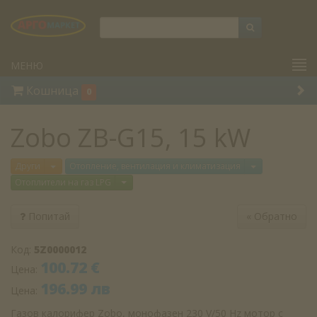
МЕНЮ
Кошница
0
Zobo ZB-G15, 15 kW
Отвори меню
Отвори меню
Други
Отопление, вентилация и климатизация
Отвори меню
Отоплители на газ LPG
Попитай
«
Обратно
Код:
5Z0000012
100.72 €
Цена:
196.99 лв
Цена:
Газов калорифер Zobo, монофазен 230 V/50 Hz мотор с