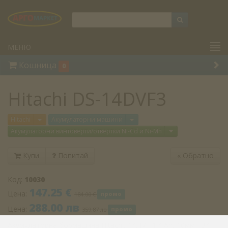
МЕНЮ
Кошница
0
Hitachi DS-14DVF3
Отвори меню
Отвори меню
Hitachi
Акумулаторни машини
Отвори меню
Акумулаторни винтоверти/отвертки Ni-Cd и Ni-Mh
Купи
Попитай
«
Обратно
Код:
10030
147.25 €
Цена:
184.00 €
промо
288.00 лв
Цена:
359.87 лв
промо
Акумулаторна бормашина Hitachi, 14.4V - 1.4 Ah, 10мм - 34