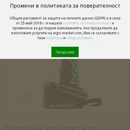
Nm, реверс, 2 скорости 0 - 400/1200 об/мин, регулиране на
Промени в политиката за поверителност
въртящия момент 22 степени, автоматичен патронник, 2
батерии, куфар, тегло 1.8 кг, произведено в Япония.
Общия регламент за защита на личните данни (GDPR) е в сила
от 25 май 2018 г. и нашата
политика за поверителност
е
променена за да покрие изискванията. Ако продължите да
използвате услугите на argo-market.com, Вие се съгласявате с
тази
политика
и
общи условия
.
Продължи
Подобни продукти от