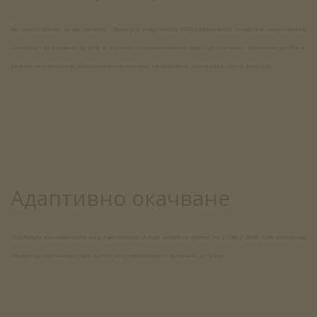
Без притеснение, че ще заседне - Водещо в индустрията AWD задвижване, позволява максимална
способност за катерене до 80% и вертикално преминаване през препятствия с височина до 50мм,
като лесно преодолява обичайните препятствия на моравата, като малки ями и камъни.
Адаптивно окачване
Подобрява маневреността над препятствия и при неравни терени на LUBA 2 AWD, като позволява
плавно да преминава през дупки или препятствия с височина до 50мм.