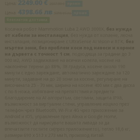
2249.00 €
Цена:
2607.00 €
промо
4398.66 лв
Цена:
5098.85 лв
промо
безплатна доставка
Косачка робот Мammotion Luba 2 AWD 3000X,
без нужда
от кабели за инсталация
, без нужда от копаене, лесна
инсталация, позициониране с UltraSense AI Vision и RTK,
без
мъртви зони, без проблем коси под навеси и корони
на дървета с точност 1 см
, подходяща за градини до 3
000 м2, AWD задвижване на всички колела, косене на
наклонени терени до 88%, 38 градуса, косене около 190
минути с едно зареждане, автоматично зареждане за 120
минути, задаване на до 20 зони за косене, регулиране на
височината 25 - 70 мм, ширина на косене 400 мм с два диска
с по 6 ножа, избягване на препятствия и предмети
благодарение на AI алгоритъм, светлини, защита IPX6,
възможност за виртуални стени, управление изцяло през
телефон чрез Bluetooth, Wi-Fi и 4G чрез приложение за
Android и IOS, управление през Alexa и Google Home,
възможност да нарисувате вашата ливада за да
впечатлите гостите си(през приложението), тегло 18,6 кг,
размери 690 х 513 х 273 мм h, произход Китай.