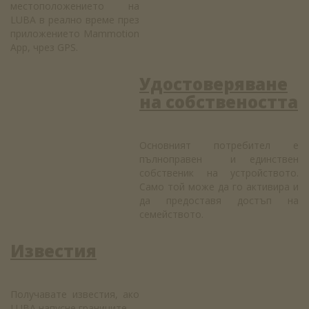
местоположението на
LUBA в реално време през
приложението Mammotion
App, чрез GPS.
Удостоверяване
на собствеността
Основният потребител е
пълноправен и единствен
собственик на устройството.
Само той може да го активира и
да предоставя достъп на
семейството.
Известия
Получавате известия, ако
LUBA напусне границите.