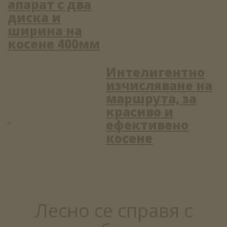
апарат с два
диска и
ширина на
косене 400мм
Интелигентно
изчисляване на
маршрута, за
красиво и
ефективено
косене
Лесно се справя с