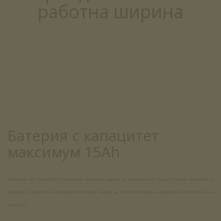
работна ширина
Батерия с капацитет
максимум 15Ah
Батерията на Mammotion осигурява по-кратки цикли на зареждане и по-дълго време на работа. С
батерията с най-голям капацитет в сектора, можете да постигнете бързо и ефективно изпълнение на
задачите.