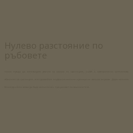
Нулево разстояние по
ръбовете
Няма нужда да активирате режим за косене по границите, LUBA 2, автоматично изпълнява
обиколка по границата, осигурявайки перфектно окосени краища на вашата морава. Дори косенето
близо до стени може да бъде изпълнено с прецизност по-малко от 5см.