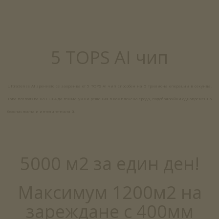
5 TOPS AI чип
UltraSense AI зрението се захранва от 5 TOPS AI чип способен на 5 трилиона операции в секунда.
Това позволява на LUBA да взима умни решения в комплексна среда, подобрявайки едновременно
безопасността и интелигетноста й.
5000 м2 за един ден!
Максимум 1200м2 на
зареждане с 400мм