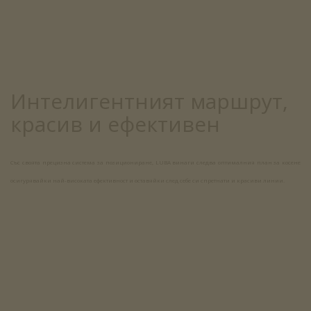
Интелигентният маршрут,
красив и ефективен
Със своята прецизна система за позициониране, LUBA винаги следва оптималния план за косене
осигурявайки най-високата ефективност и оставяйки след себе си спретнати и красиви линии.