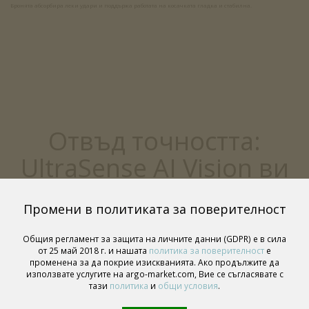
Бронята абсорбира леки удари и поддържа работата на косачката гладка и стабилна.
Отвъд точността:
UltraSense AI Vision ви
дава повече
Промени в политиката за поверителност
Общия регламент за защита на личните данни (GDPR) е в сила
от 25 май 2018 г. и нашата
политика за поверителност
е
променена за да покрие изискванията. Ако продължите да
използвате услугите на argo-market.com, Вие се съгласявате с
тази
политика
и
общи условия
.