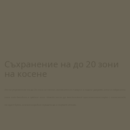
Съхранение на до 20 зони
на косене
Лесно управление на до 20 зони за косене, включително предни и задни дворове, алеи и забранени
зони като басейни и цветни лехи. Можете лесно да възстановите оригиналната карта с натискането
на един бутон, елиминирайки нуждата да я чертаете отново.