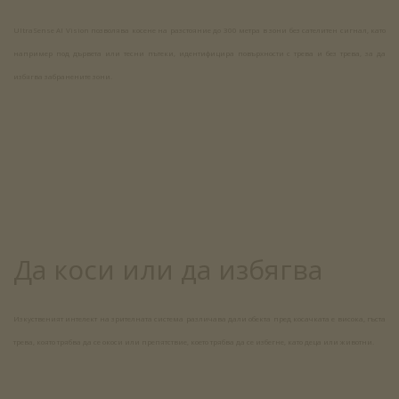
UltraSense AI Vision позволява косене на разстояние до 300 метра в зони без сателитен сигнал, като
например под дървета или тесни пътеки, идентифицира повърхности с трева и без трева, за да
избягва забранените зони.
Да коси или да избягва
Изкуственият интелект на зрителната система различава дали обекта пред косачката е висока, гъста
трева, която трябва да се окоси или препятствие, което трябва да се избегне, като деца или животни.