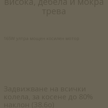
висока, дебела и мокра
трева
165W ултра мощен косилен мотор
Задвижване на всички
колела, за косене до 80%
наклон (38.6о)