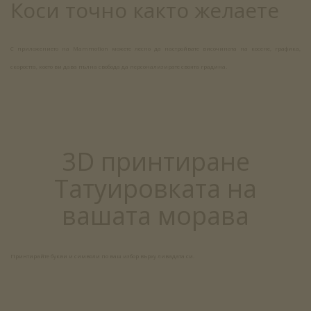
Коси точно както желаете
С приложението на Mammotion можете лесно да настройвате височината на косене, графика,
скоростта, което ви дава пълна свобода да персонализирате своята градина.
3D принтиране
Татуировката на
вашата морава
Принтирайте букви и символи по ваш избор върху ливадата си.