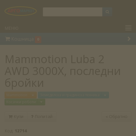
МЕНЮ
Кошница
0
Mammotion Luba 2
AWD 3000X, последни
бройки
Отвори меню
Отвори меню
Mammotion
Земеделска и градинска техника
Отвори меню
Косачки роботи
Купи
Попитай
«
Обратно
Код:
12714