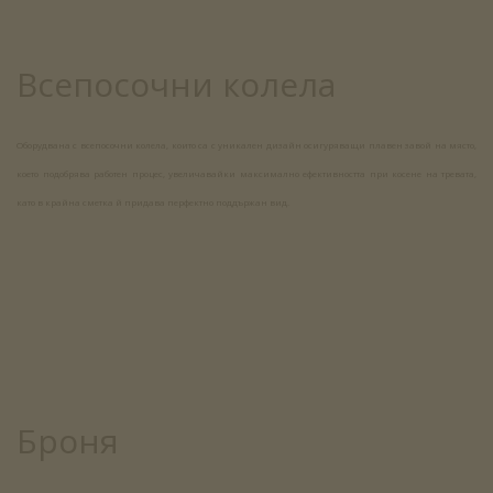
Всепосочни колела
Оборудвана с всепосочни колела, които са с уникален дизайн осигуряващи плавен завой на място,
което подобрява работен процес, увеличавайки максимално ефективността при косене на тревата,
като в крайна сметка й придава перфектно поддържан вид.
Броня