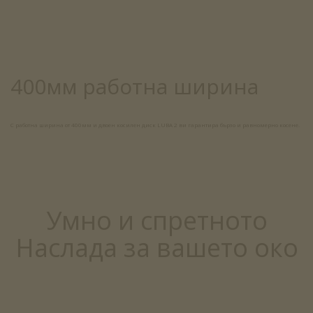
400мм работна ширина
С работна ширина от 400мм и двоен косилен диск LUBA 2 ви гарантира бързо и равномерно косене.
Умно и спретното
Наслада за вашето око