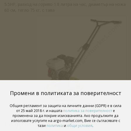
5.5HP, разход на гориво 1.8 литра на час, диаметър на ножа
60 см, тегло 75 кг, с тава
Промени в политиката за поверителност
Общия регламент за защита на личните данни (GDPR) е в сила
от 25 май 2018 г. и нашата
политика за поверителност
е
променена за да покрие изискванията. Ако продължите да
Подобни продукти от
използвате услугите на argo-market.com, Вие се съгласявате с
тази
политика
и
общи условия
.