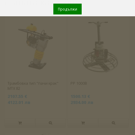
същата категория
Продължи
Трамбовка тип "пачи крак"
PP 1000B
MTX 82
2107.55 €
1500.13 €
4122.01 лв
2934.00 лв