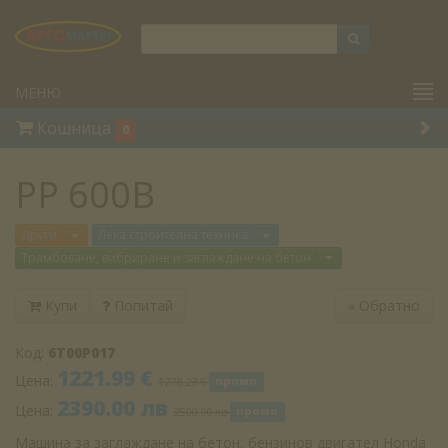
МЕНЮ
Кошница
0
PP 600B
Отвори меню
Отвори меню
Други
Лека строителна техника
Отвори меню
Трамбоване, вибриране и заглаждане на бетон
Купи
Попитай
«
Обратно
Код:
6T00P017
1221.99 €
Цена:
1278.23 €
промо
2390.00 лв
Цена:
2500.00 лв
промо
Машина за заглаждане на бетон, бензинов двигател Honda