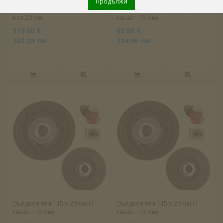
Продължи
Редуктор съединител 2:1 за
Съединител 115 x 19 мм (1
вал 20 мм
канал - 13 мм)
179.00 €
69.00 €
350.09 лв
134.95 лв
Съединител 115 x 20 мм (1
Съединител 115 x 20 мм (1
канал - 10 мм)
канал - 13 мм)