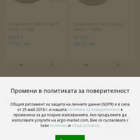
Съединител 148 x 25 мм (1
Съединител 148 x 25 мм (2
канал - 17 мм)
каналa - 17 мм)
89.00 €
97.00 €
174.07 лв
189.72 лв
Промени в политиката за поверителност
Общия регламент за защита на личните данни (GDPR) е в сила
от 25 май 2018 г. и нашата
политика за поверителност
е
променена за да покрие изискванията. Ако продължите да
използвате услугите на argo-market.com, Вие се съгласявате с
тази
политика
и
общи условия
.